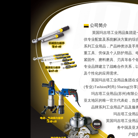
公司简介
英国玛吉塔工业用品集团是一
供专业配套及系统解决方案的综
系列工业用品，产品种类涉及手
重工具、劳保及个人防护用品、
紧固件、磨料磨具、刃具等各个
专业品牌建立了战略合作关系，
及个性化的应用需求。
英国玛吉塔工业用品集团在全球范围内
(专业) Fashion(时尚) Shar
玛吉塔工业用品(苏州)有限公
亚太地区的唯一官方代表处，负
品牌系列工业用品产品及服
玛吉塔工业用品(苏州)
英国玛吉塔工业用品集团
务中国及亚太地区市场
户提供玛吉塔全球