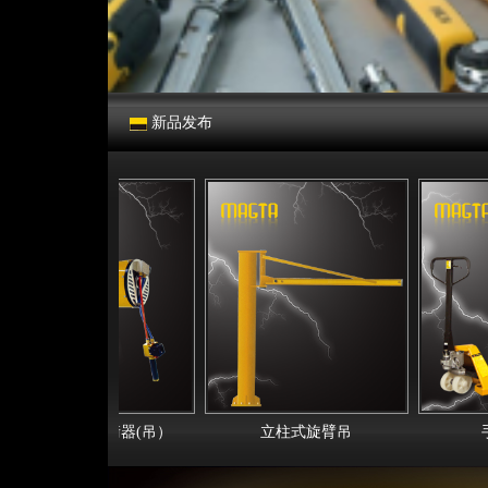
新品发布
业级气动平衡器(吊）
立柱式旋臂吊
手动