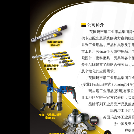
公司简介
英国玛吉塔工业用品集团是一
供专业配套及系统解决方案的综
系列工业用品，产品种类涉及手
重工具、劳保及个人防护用品、
紧固件、磨料磨具、刃具等各个
专业品牌建立了战略合作关系，
及个性化的应用需求。
英国玛吉塔工业用品集团在全球范围内
(专业) Fashion(时尚) Shar
玛吉塔工业用品(苏州)有限公
亚太地区的唯一官方代表处，负
品牌系列工业用品产品及服
玛吉塔工业用品(苏州)
英国玛吉塔工业用品集团
务中国及亚太地区市场
户提供玛吉塔全球